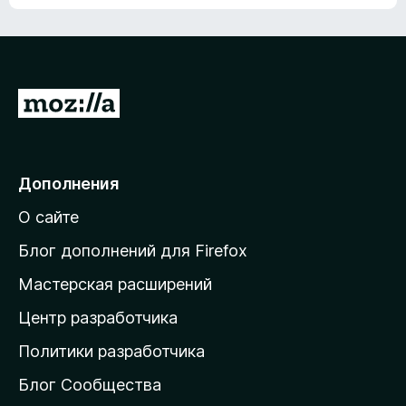
ц
о
е
к
н
а
о
н
к
е
п
П
т
о
е
к
р
а
н
е
Дополнения
е
й
т
О сайте
т
и
Блог дополнений для Firefox
н
Мастерская расширений
а
Центр разработчика
д
о
Политики разработчика
м
Блог Сообщества
а