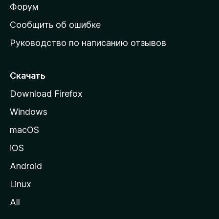
ш
Форум
н
Сообщить об ошибке
ю
Руководство по написанию отзывов
ю
с
т
Скачать
р
Download Firefox
а
Windows
н
и
macOS
ц
iOS
у
M
Android
o
Linux
z
All
i
l