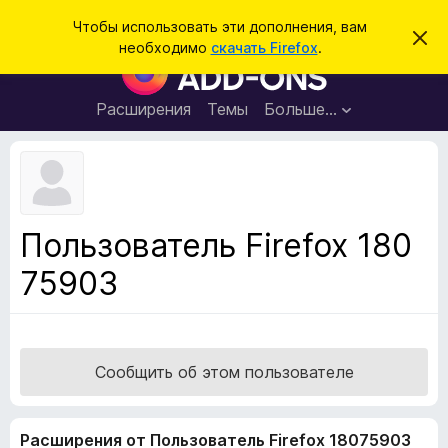
П
Войти
Чтобы использовать эти дополнения, вам
С
о
необходимо
скачать Firefox
.
к
Д
и
р
о
ы
с
т
п
Расширения
Темы
Больше…
к
ь
о
э
т
л
о
н
у
в
е
е
н
д
Пользователь Firefox 180
о
и
м
75903
я
л
е
д
н
л
и
е
я
б
Сообщить об этом пользователе
р
а
Расширения от Пользователь Firefox 18075903
у