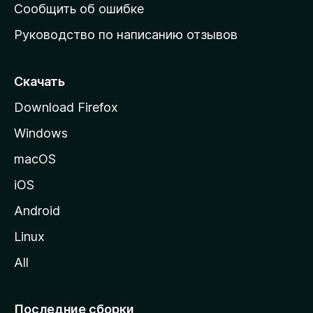
н
Сообщить об ошибке
ю
Руководство по написанию отзывов
ю
с
т
Скачать
р
Download Firefox
а
Windows
н
и
macOS
ц
iOS
у
M
Android
o
Linux
z
All
i
l
l
Последние сборки