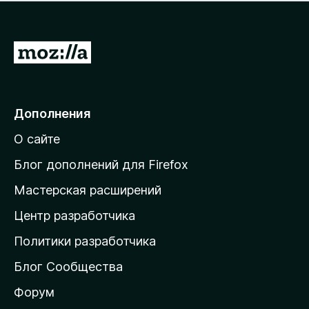
н
а
о
н
к
е
п
П
т
о
е
к
р
а
н
е
Дополнения
е
й
т
О сайте
т
и
Блог дополнений для Firefox
н
Мастерская расширений
а
Центр разработчика
д
о
Политики разработчика
м
Блог Сообщества
а
ш
Форум