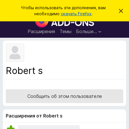
П
Войти
Чтобы использовать эти дополнения, вам
С
о
необходимо
скачать Firefox
.
к
Д
и
р
о
ы
с
т
п
Расширения
Темы
Больше…
к
ь
о
э
т
л
о
н
у
в
е
е
н
д
Robert s
о
и
м
я
л
е
д
н
л
и
Сообщить об этом пользователе
е
я
б
р
Расширения от Robert s
а
у