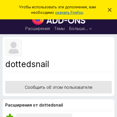
П
Войти
Чтобы использовать эти дополнения, вам
С
о
необходимо
скачать Firefox
.
к
Д
и
р
о
ы
с
т
п
Расширения
Темы
Больше…
к
ь
о
э
т
л
о
н
у
в
е
е
н
д
dottedsnail
о
и
м
я
л
е
д
н
л
и
Сообщить об этом пользователе
е
я
б
р
Расширения от dottedsnail
а
у