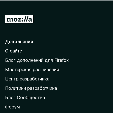
н
а
о
н
к
е
п
П
т
о
е
к
р
а
н
е
Дополнения
е
й
т
О сайте
т
и
Блог дополнений для Firefox
н
Мастерская расширений
а
Центр разработчика
д
о
Политики разработчика
м
Блог Сообщества
а
ш
Форум