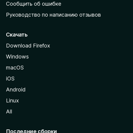
н
Сообщить об ошибке
ю
Руководство по написанию отзывов
ю
с
т
Скачать
р
Download Firefox
а
Windows
н
и
macOS
ц
iOS
у
M
Android
o
Linux
z
All
i
l
l
Последние сборки