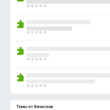
о
н
к
О
е
п
ц
т
о
е
к
н
а
о
н
к
О
е
п
ц
т
о
е
к
н
а
о
н
к
О
е
п
ц
т
о
е
к
н
а
о
н
к
О
е
п
ц
т
о
е
к
н
а
Темы от Вячеслав
о