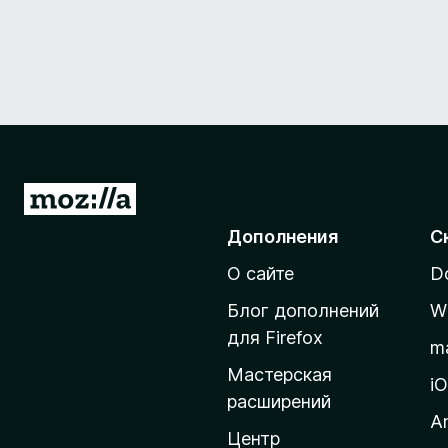
П
е
Дополнения
С
р
О сайте
D
е
й
Блог дополнений
W
т
для Firefox
m
и
Мастерская
н
i
расширений
а
A
д
Центр