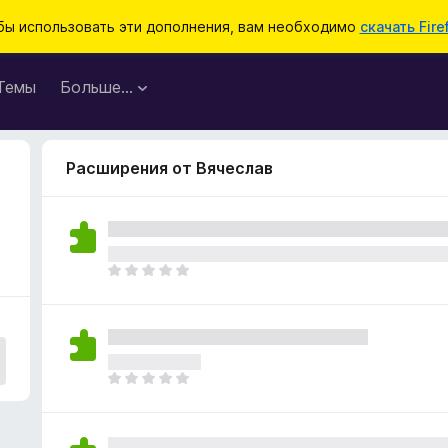
бы использовать эти дополнения, вам необходимо
скачать Fire
Темы
Больше…
Расширения от Вячеслав
О
ц
е
н
о
к
О
п
ц
о
е
к
н