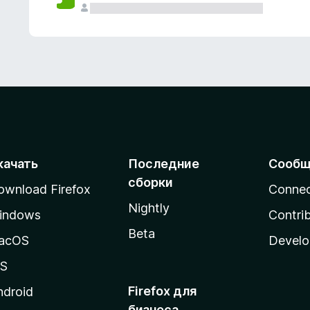
качать
Последние
Сообщ
сборки
ownload Firefox
Conne
Nightly
indows
Contri
Beta
acOS
Develo
OS
Firefox для
ndroid
бизнеса