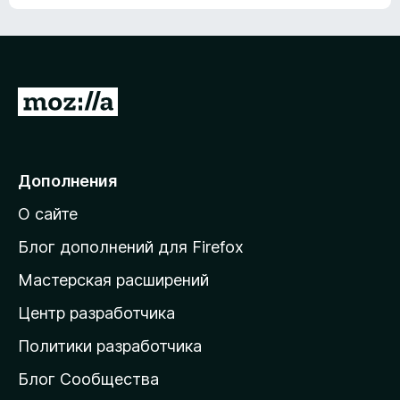
ц
о
е
к
н
а
о
н
к
е
п
П
т
о
е
к
р
а
н
е
Дополнения
е
й
т
О сайте
т
и
Блог дополнений для Firefox
н
Мастерская расширений
а
Центр разработчика
д
о
Политики разработчика
м
Блог Сообщества
а