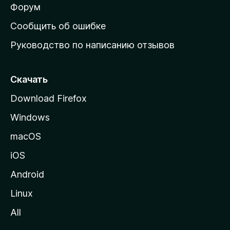
ш
Форум
н
Сообщить об ошибке
ю
Руководство по написанию отзывов
ю
с
т
Скачать
р
Download Firefox
а
Windows
н
и
macOS
ц
iOS
у
M
Android
o
Linux
z
All
i
l