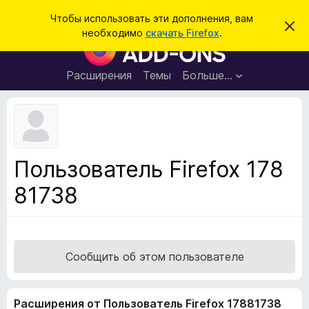
П
Войти
Чтобы использовать эти дополнения, вам
С
о
необходимо
скачать Firefox
.
к
Д
и
р
о
ы
с
т
п
Расширения
Темы
Больше…
к
ь
о
э
т
л
о
н
у
в
е
е
н
д
Пользователь Firefox 178
о
и
м
81738
я
л
е
д
н
л
и
е
я
б
Сообщить об этом пользователе
р
а
Расширения от Пользователь Firefox 17881738
у