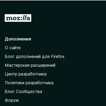
н
а
о
н
к
е
п
П
т
о
е
к
р
а
н
е
Дополнения
е
й
т
О сайте
т
и
Блог дополнений для Firefox
н
Мастерская расширений
а
Центр разработчика
д
о
Политики разработчика
м
Блог Сообщества
а
ш
Форум