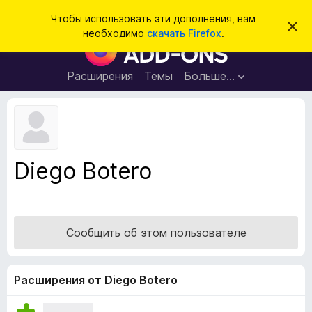
П
Войти
Чтобы использовать эти дополнения, вам
С
о
необходимо
скачать Firefox
.
к
Д
и
р
о
ы
с
т
п
Расширения
Темы
Больше…
к
ь
о
э
т
л
о
н
у
в
е
е
н
д
Diego Botero
о
и
м
я
л
е
д
н
л
и
Сообщить об этом пользователе
е
я
б
р
Расширения от Diego Botero
а
у