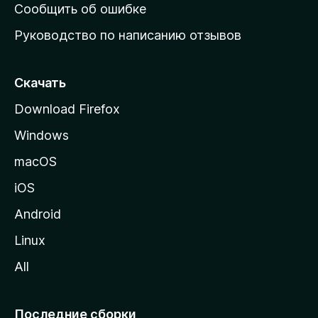
н
Сообщить об ошибке
ю
Руководство по написанию отзывов
ю
с
т
Скачать
р
Download Firefox
а
Windows
н
и
macOS
ц
iOS
у
M
Android
o
Linux
z
All
i
l
l
Последние сборки