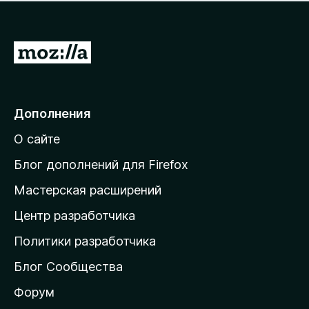
н
а
о
н
к
е
п
П
т
о
е
к
р
а
н
е
Дополнения
е
й
т
О сайте
т
и
Блог дополнений для Firefox
н
Мастерская расширений
а
Центр разработчика
д
о
Политики разработчика
м
Блог Сообщества
а
ш
Форум