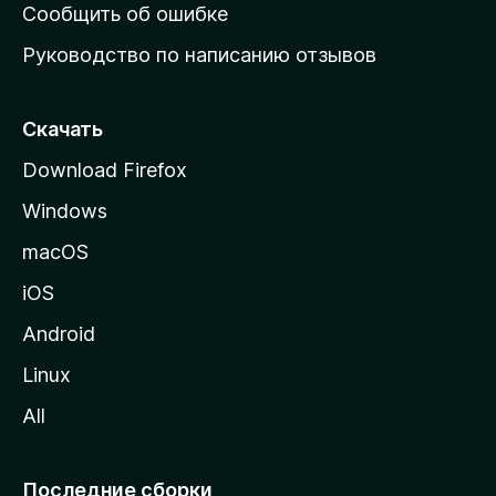
н
Сообщить об ошибке
ю
Руководство по написанию отзывов
ю
с
т
Скачать
р
Download Firefox
а
Windows
н
и
macOS
ц
iOS
у
M
Android
o
Linux
z
All
i
l
l
Последние сборки