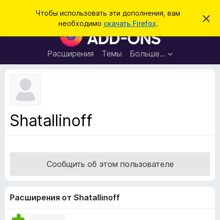
П
Войти
Чтобы использовать эти дополнения, вам
С
о
необходимо
скачать Firefox
.
к
Д
и
р
о
ы
с
т
п
Расширения
Темы
Больше…
к
ь
о
э
т
л
о
н
у
в
е
е
н
д
Shatallinoff
о
и
м
я
л
е
д
н
л
и
Сообщить об этом пользователе
е
я
б
р
Расширения от Shatallinoff
а
у