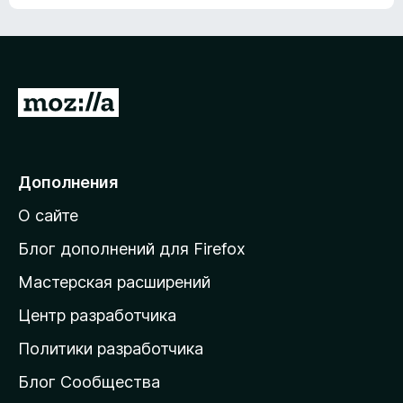
ц
о
е
к
н
а
о
н
к
е
п
П
т
о
е
к
р
а
н
е
Дополнения
е
й
т
О сайте
т
и
Блог дополнений для Firefox
н
Мастерская расширений
а
Центр разработчика
д
о
Политики разработчика
м
Блог Сообщества
а