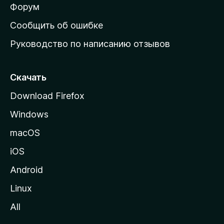
ш
Форум
н
Сообщить об ошибке
ю
Руководство по написанию отзывов
ю
с
т
Скачать
р
Download Firefox
а
Windows
н
и
macOS
ц
iOS
у
M
Android
o
Linux
z
All
i
l