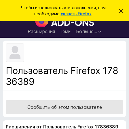
П
Войти
Чтобы использовать эти дополнения, вам
С
о
необходимо
скачать Firefox
.
к
Д
и
р
о
ы
с
т
п
Расширения
Темы
Больше…
к
ь
о
э
т
л
о
н
у
в
е
е
н
д
Пользователь Firefox 178
о
и
м
36389
я
л
е
д
н
л
и
е
я
б
Сообщить об этом пользователе
р
а
Расширения от Пользователь Firefox 17836389
у