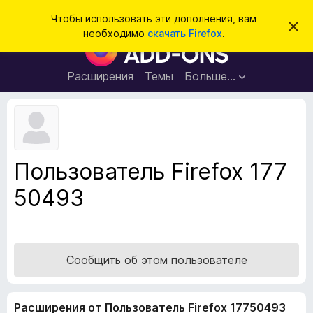
П
Войти
Чтобы использовать эти дополнения, вам
С
о
необходимо
скачать Firefox
.
к
Д
и
р
о
ы
с
т
п
Расширения
Темы
Больше…
к
ь
о
э
т
л
о
н
у
в
е
е
н
д
Пользователь Firefox 177
о
и
м
50493
я
л
е
д
н
л
и
е
я
б
Сообщить об этом пользователе
р
а
Расширения от Пользователь Firefox 17750493
у