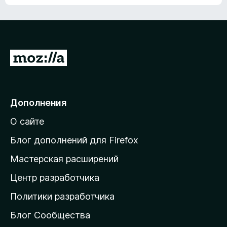
ц
о
е
к
н
а
о
н
к
е
п
П
т
о
е
к
р
а
н
е
Дополнения
е
й
т
О сайте
т
и
Блог дополнений для Firefox
н
Мастерская расширений
а
Центр разработчика
д
о
Политики разработчика
м
Блог Сообщества
а