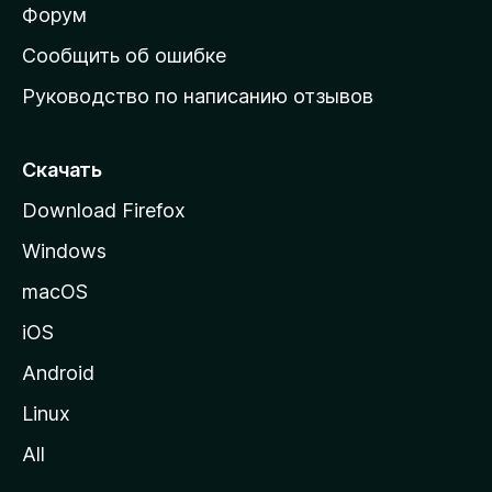
ш
Форум
н
Сообщить об ошибке
ю
Руководство по написанию отзывов
ю
с
т
Скачать
р
Download Firefox
а
Windows
н
и
macOS
ц
iOS
у
M
Android
o
Linux
z
All
i
l