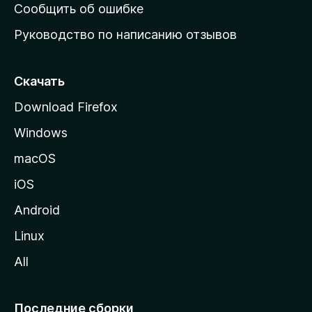
н
Сообщить об ошибке
ю
Руководство по написанию отзывов
ю
с
т
Скачать
р
Download Firefox
а
Windows
н
и
macOS
ц
iOS
у
M
Android
o
Linux
z
All
i
l
l
Последние сборки