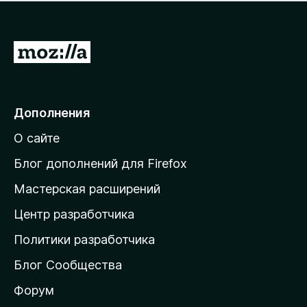
н
а
о
н
к
е
п
П
т
о
е
к
р
а
н
е
Дополнения
е
й
т
О сайте
т
и
Блог дополнений для Firefox
н
Мастерская расширений
а
Центр разработчика
д
о
Политики разработчика
м
Блог Сообщества
а
ш
Форум