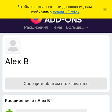
П
Войти
Чтобы использовать эти дополнения, вам
С
о
необходимо
скачать Firefox
.
к
Д
и
р
о
ы
с
т
п
Расширения
Темы
Больше…
к
ь
о
э
т
л
о
н
у
в
е
е
н
д
Alex B
о
и
м
я
л
е
д
н
л
и
Сообщить об этом пользователе
е
я
б
р
Расширения от Alex B
а
у