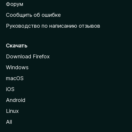
ш
Форум
н
Сообщить об ошибке
ю
Руководство по написанию отзывов
ю
с
т
Скачать
р
Download Firefox
а
Windows
н
и
macOS
ц
iOS
у
M
Android
o
Linux
z
All
i
l