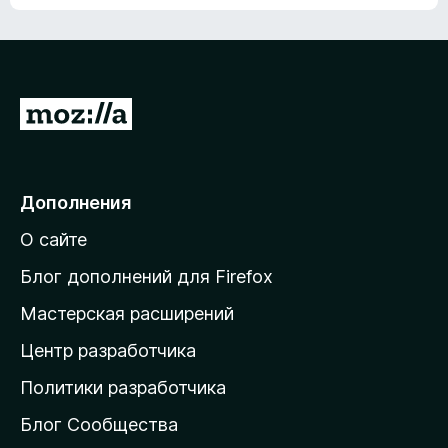
ц
о
е
к
н
а
о
н
к
е
п
П
т
о
е
к
р
а
н
е
Дополнения
е
й
т
О сайте
т
и
Блог дополнений для Firefox
н
Мастерская расширений
а
Центр разработчика
д
о
Политики разработчика
м
Блог Сообщества
а