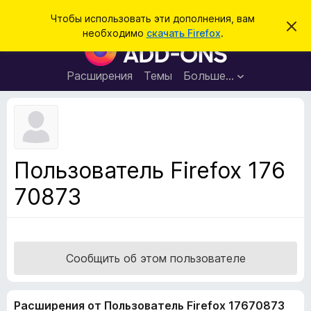
П
Войти
Чтобы использовать эти дополнения, вам
С
о
необходимо
скачать Firefox
.
к
Д
и
р
о
ы
с
т
п
Расширения
Темы
Больше…
к
ь
о
э
т
л
о
н
у
в
е
е
н
д
Пользователь Firefox 176
о
и
м
70873
я
л
е
д
н
л
и
е
я
б
Сообщить об этом пользователе
р
а
Расширения от Пользователь Firefox 17670873
у