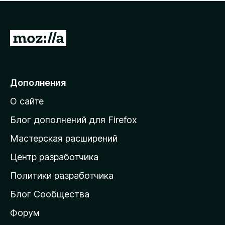
н
а
о
н
к
е
п
П
т
о
е
к
р
а
н
е
Дополнения
е
й
т
О сайте
т
и
Блог дополнений для Firefox
н
Мастерская расширений
а
Центр разработчика
д
о
Политики разработчика
м
Блог Сообщества
а
ш
Форум