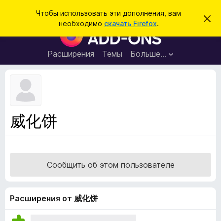
П
Войти
Чтобы использовать эти дополнения, вам
С
о
необходимо
скачать Firefox
.
к
Д
и
р
о
ы
с
т
п
Расширения
Темы
Больше…
к
ь
о
э
т
л
о
н
у
в
е
е
н
д
威化饼
о
и
м
я
л
е
д
н
л
и
Сообщить об этом пользователе
е
я
б
р
Расширения от 威化饼
а
у