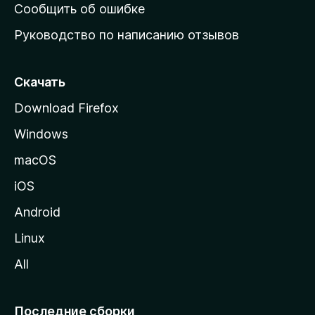
н
Сообщить об ошибке
ю
Руководство по написанию отзывов
ю
с
т
Скачать
р
Download Firefox
а
Windows
н
и
macOS
ц
iOS
у
M
Android
o
Linux
z
All
i
l
l
Последние сборки