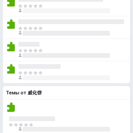
н
н
о
О
е
о
к
ц
т
к
а
е
п
н
н
о
О
е
о
к
ц
т
к
а
е
п
н
н
о
О
е
о
к
ц
т
к
а
е
п
н
н
о
О
е
о
к
ц
т
к
а
е
п
н
Темы от 威化饼
н
о
е
о
к
т
к
а
п
н
о
е
к
О
т
а
ц