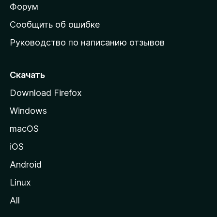
ш
Форум
н
Сообщить об ошибке
ю
Руководство по написанию отзывов
ю
с
т
Скачать
р
Download Firefox
а
Windows
н
и
macOS
ц
iOS
у
M
Android
o
Linux
z
All
i
l