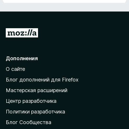
ц
о
е
к
н
а
о
н
к
е
п
П
т
о
е
к
р
а
н
е
Дополнения
е
й
т
О сайте
т
и
Блог дополнений для Firefox
н
Мастерская расширений
а
Центр разработчика
д
о
Политики разработчика
м
Блог Сообщества
а