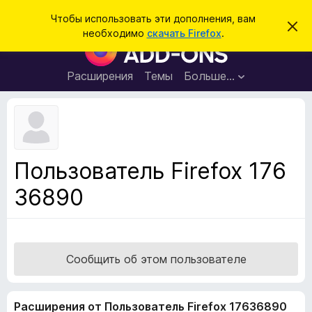
П
Войти
Чтобы использовать эти дополнения, вам
С
о
необходимо
скачать Firefox
.
к
Д
и
р
о
ы
с
т
п
Расширения
Темы
Больше…
к
ь
о
э
т
л
о
н
у
в
е
е
н
д
Пользователь Firefox 176
о
и
м
36890
я
л
е
д
н
л
и
е
я
б
Сообщить об этом пользователе
р
а
Расширения от Пользователь Firefox 17636890
у