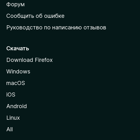
ш
Форум
н
Сообщить об ошибке
ю
Руководство по написанию отзывов
ю
с
т
Скачать
р
Download Firefox
а
Windows
н
и
macOS
ц
iOS
у
M
Android
o
Linux
z
All
i
l