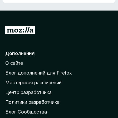
ц
о
е
к
н
а
о
н
к
е
п
П
т
о
е
к
р
а
н
е
Дополнения
е
й
т
О сайте
т
и
Блог дополнений для Firefox
н
Мастерская расширений
а
Центр разработчика
д
о
Политики разработчика
м
Блог Сообщества
а