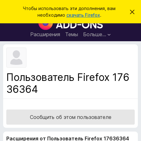
П
Войти
Чтобы использовать эти дополнения, вам
С
о
необходимо
скачать Firefox
.
к
Д
и
р
о
ы
с
т
п
Расширения
Темы
Больше…
к
ь
о
э
т
л
о
н
у
в
е
е
н
д
Пользователь Firefox 176
о
и
м
36364
я
л
е
д
н
л
и
е
я
б
Сообщить об этом пользователе
р
а
Расширения от Пользователь Firefox 17636364
у