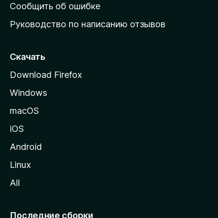
н
Сообщить об ошибке
ю
Руководство по написанию отзывов
ю
с
т
Скачать
р
Download Firefox
а
Windows
н
и
macOS
ц
iOS
у
M
Android
o
Linux
z
All
i
l
l
Последние сборки