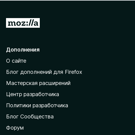
н
а
о
н
к
е
п
П
т
о
е
к
р
а
н
е
Дополнения
е
й
т
О сайте
т
и
Блог дополнений для Firefox
н
Мастерская расширений
а
Центр разработчика
д
о
Политики разработчика
м
Блог Сообщества
а
ш
Форум