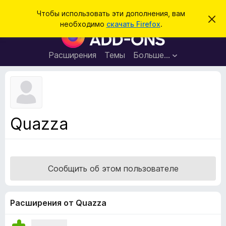
П
Войти
Чтобы использовать эти дополнения, вам
С
о
необходимо
скачать Firefox
.
к
Д
и
р
о
ы
с
т
п
Расширения
Темы
Больше…
к
ь
о
э
т
л
о
н
у
в
е
е
н
д
Quazza
о
и
м
я
л
е
д
н
л
и
Сообщить об этом пользователе
е
я
б
р
Расширения от Quazza
а
у