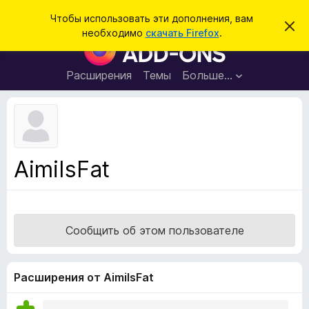
П
Войти
Чтобы использовать эти дополнения, вам
С
о
необходимо
скачать Firefox
.
к
Д
и
р
о
ы
с
т
п
Расширения
Темы
Больше…
к
ь
о
э
т
л
о
н
у
в
е
е
н
д
AimiIsFat
о
и
м
я
л
е
д
н
л
и
Сообщить об этом пользователе
е
я
б
р
Расширения от AimiIsFat
а
у