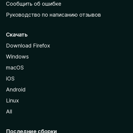
н
Сообщить об ошибке
ю
Руководство по написанию отзывов
ю
с
т
Скачать
р
Download Firefox
а
Windows
н
и
macOS
ц
iOS
у
M
Android
o
Linux
z
All
i
l
l
Последние сборки