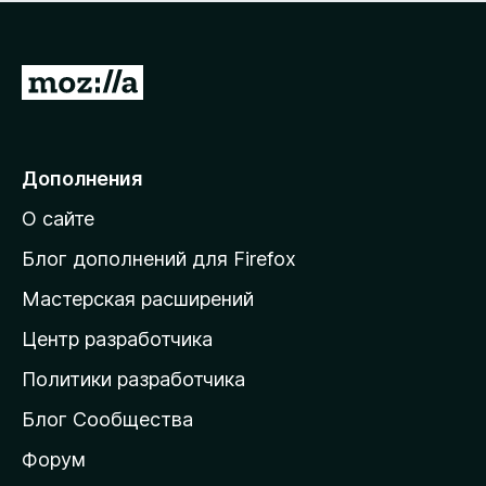
н
а
о
н
к
е
п
П
т
о
е
к
р
а
н
е
Дополнения
е
й
т
О сайте
т
и
Блог дополнений для Firefox
н
Мастерская расширений
а
Центр разработчика
д
о
Политики разработчика
м
Блог Сообщества
а
ш
Форум