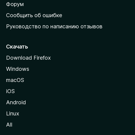
ш
Форум
н
Сообщить об ошибке
ю
Руководство по написанию отзывов
ю
с
т
Скачать
р
Download Firefox
а
Windows
н
и
macOS
ц
iOS
у
M
Android
o
Linux
z
All
i
l