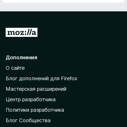
ц
о
е
к
н
а
о
н
к
е
п
П
т
о
е
к
р
а
н
е
Дополнения
е
й
т
О сайте
т
и
Блог дополнений для Firefox
н
Мастерская расширений
а
Центр разработчика
д
о
Политики разработчика
м
Блог Сообщества
а