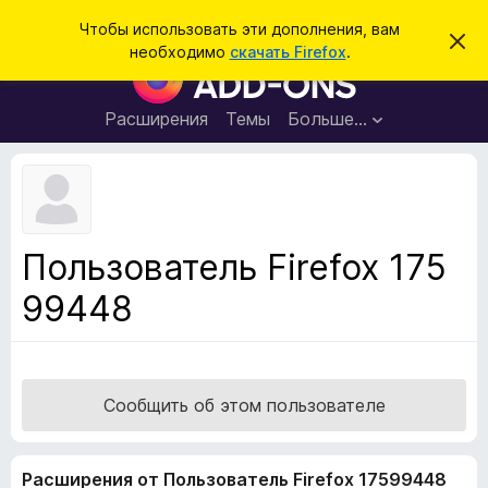
П
Войти
Чтобы использовать эти дополнения, вам
С
о
необходимо
скачать Firefox
.
к
Д
и
р
о
ы
с
т
п
Расширения
Темы
Больше…
к
ь
о
э
т
л
о
н
у
в
е
е
н
д
Пользователь Firefox 175
о
и
м
99448
я
л
е
д
н
л
и
е
я
б
Сообщить об этом пользователе
р
а
Расширения от Пользователь Firefox 17599448
у