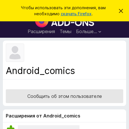
П
Войти
Чтобы использовать эти дополнения, вам
С
о
необходимо
скачать Firefox
.
к
Д
и
р
о
ы
с
т
п
Расширения
Темы
Больше…
к
ь
о
э
т
л
о
н
у
в
е
е
н
д
Android_comics
о
и
м
я
л
е
д
н
л
и
Сообщить об этом пользователе
е
я
б
р
Расширения от Android_comics
а
у