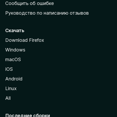
н
Сообщить об ошибке
ю
Руководство по написанию отзывов
ю
с
т
Скачать
р
Download Firefox
а
Windows
н
и
macOS
ц
iOS
у
M
Android
o
Linux
z
All
i
l
l
Последние сборки