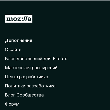
н
а
о
н
к
е
п
П
т
о
е
к
р
а
н
е
Дополнения
е
й
т
О сайте
т
и
Блог дополнений для Firefox
н
Мастерская расширений
а
Центр разработчика
д
о
Политики разработчика
м
Блог Сообщества
а
ш
Форум