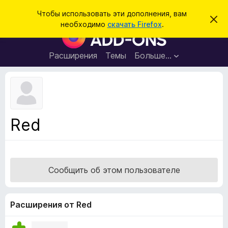
П
Войти
Чтобы использовать эти дополнения, вам
С
о
необходимо
скачать Firefox
.
к
Д
и
р
о
ы
с
т
п
Расширения
Темы
Больше…
к
ь
о
э
т
л
о
н
у
в
е
е
н
д
Red
о
и
м
я
л
е
д
н
л
и
Сообщить об этом пользователе
е
я
б
р
Расширения от Red
а
у