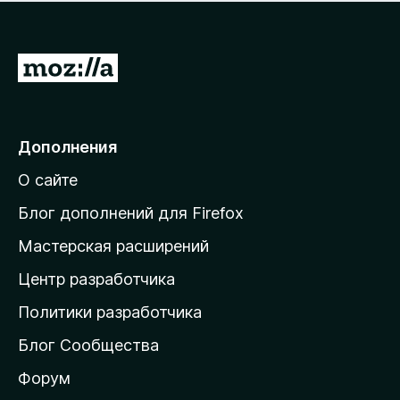
н
а
о
н
к
е
п
П
т
о
е
к
р
а
н
е
Дополнения
е
й
т
О сайте
т
и
Блог дополнений для Firefox
н
Мастерская расширений
а
Центр разработчика
д
о
Политики разработчика
м
Блог Сообщества
а
ш
Форум