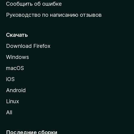
н
Сообщить об ошибке
ю
Руководство по написанию отзывов
ю
с
т
Скачать
р
Download Firefox
а
Windows
н
и
macOS
ц
iOS
у
M
Android
o
Linux
z
All
i
l
l
Последние сборки