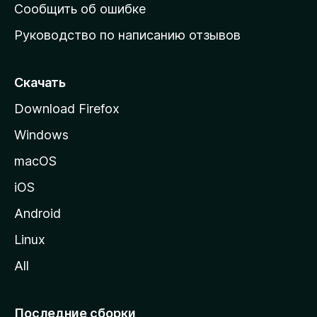
н
Сообщить об ошибке
ю
Руководство по написанию отзывов
ю
с
т
Скачать
р
Download Firefox
а
Windows
н
и
macOS
ц
iOS
у
M
Android
o
Linux
z
All
i
l
l
Последние сборки