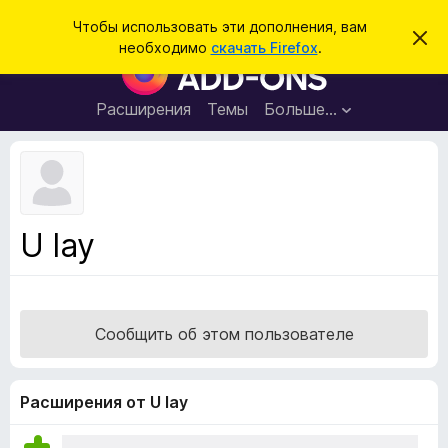
П
Войти
Чтобы использовать эти дополнения, вам
С
о
необходимо
скачать Firefox
.
к
Д
и
р
о
ы
с
т
п
Расширения
Темы
Больше…
к
ь
о
э
т
л
о
н
у
в
е
е
н
д
U lay
о
и
м
я
л
е
д
н
л
и
Сообщить об этом пользователе
е
я
б
р
Расширения от U lay
а
у