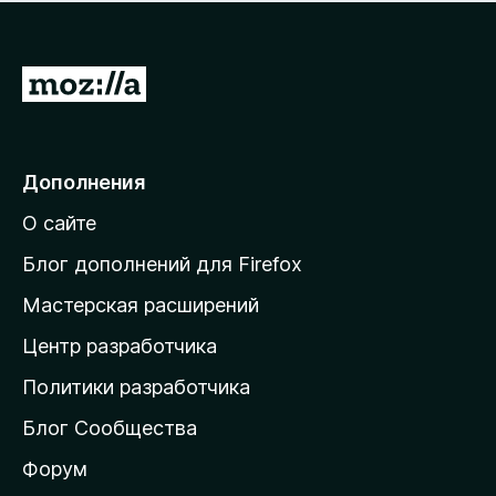
н
а
о
н
к
е
п
П
т
о
е
к
р
а
н
е
Дополнения
е
й
т
О сайте
т
и
Блог дополнений для Firefox
н
Мастерская расширений
а
Центр разработчика
д
о
Политики разработчика
м
Блог Сообщества
а
ш
Форум