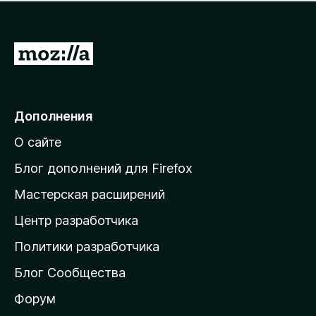
н
а
о
н
к
е
п
П
т
о
е
к
р
а
н
е
Дополнения
е
й
т
О сайте
т
и
Блог дополнений для Firefox
н
Мастерская расширений
а
Центр разработчика
д
о
Политики разработчика
м
Блог Сообщества
а
ш
Форум