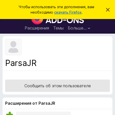
П
Войти
Чтобы использовать эти дополнения, вам
С
о
необходимо
скачать Firefox
.
к
Д
и
р
о
ы
с
т
п
Расширения
Темы
Больше…
к
ь
о
э
т
л
о
н
у
в
е
е
н
д
ParsaJR
о
и
м
я
л
е
д
н
л
и
Сообщить об этом пользователе
е
я
б
р
Расширения от ParsaJR
а
у