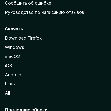
н
Сообщить об ошибке
ю
Руководство по написанию отзывов
ю
с
т
Скачать
р
Download Firefox
а
Windows
н
и
macOS
ц
iOS
у
M
Android
o
Linux
z
All
i
l
l
Последние сборки