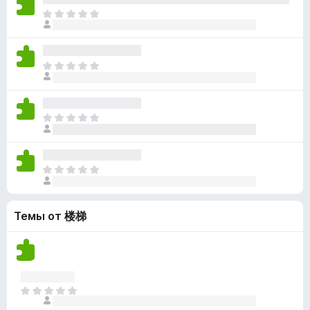
н
н
о
О
е
о
к
ц
т
к
а
е
п
н
н
о
О
е
о
к
ц
т
к
а
е
п
н
н
о
О
е
о
к
ц
т
к
а
е
п
н
н
о
О
е
о
к
ц
т
к
а
е
п
н
Темы от 楼梯
н
о
е
о
к
т
к
а
п
н
о
е
к
О
т
а
ц