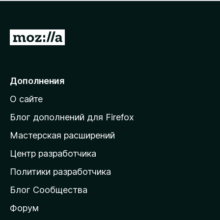
н
а
о
н
к
е
п
П
т
о
е
к
р
а
н
е
Дополнения
е
й
т
О сайте
т
и
Блог дополнений для Firefox
н
Мастерская расширений
а
Центр разработчика
д
о
Политики разработчика
м
Блог Сообщества
а
ш
Форум