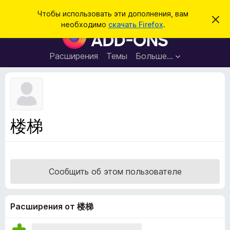
П
Войти
Чтобы использовать эти дополнения, вам
С
о
необходимо
скачать Firefox
.
к
Д
и
р
о
ы
с
т
п
Расширения
Темы
Больше…
к
ь
о
э
т
л
о
н
у
в
е
е
н
д
楼梯
о
и
м
я
л
е
д
н
л
и
Сообщить об этом пользователе
е
я
б
р
Расширения от 楼梯
а
у