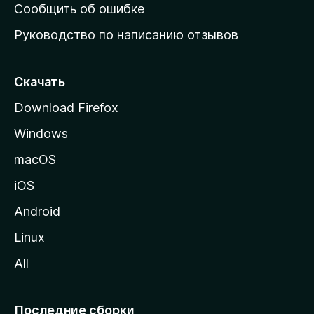
н
Сообщить об ошибке
ю
Руководство по написанию отзывов
ю
с
т
Скачать
р
Download Firefox
а
Windows
н
и
macOS
ц
iOS
у
M
Android
o
Linux
z
All
i
l
l
Последние сборки