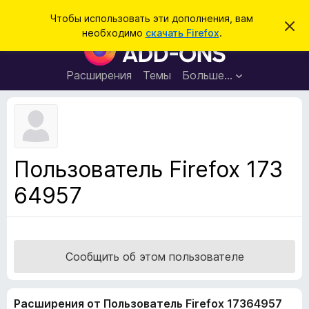
П
Войти
Чтобы использовать эти дополнения, вам
С
о
необходимо
скачать Firefox
.
к
Д
и
р
о
ы
с
т
п
Расширения
Темы
Больше…
к
ь
о
э
т
л
о
н
у
в
е
е
н
д
Пользователь Firefox 173
о
и
м
64957
я
л
е
д
н
л
и
е
я
б
Сообщить об этом пользователе
р
а
Расширения от Пользователь Firefox 17364957
у