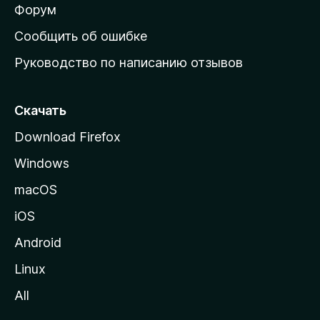
ш
Форум
н
Сообщить об ошибке
ю
Руководство по написанию отзывов
ю
с
т
Скачать
р
Download Firefox
а
Windows
н
и
macOS
ц
iOS
у
M
Android
o
Linux
z
All
i
l