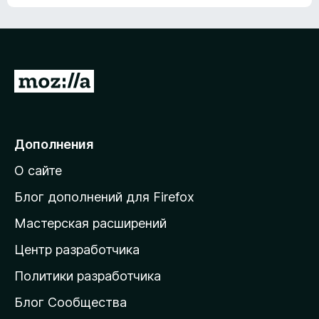
ц
о
е
к
н
а
о
н
к
е
п
П
т
о
е
к
р
а
н
е
Дополнения
е
й
т
О сайте
т
и
Блог дополнений для Firefox
н
Мастерская расширений
а
Центр разработчика
д
о
Политики разработчика
м
Блог Сообщества
а