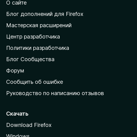
т
О сайте
т
и
Блог дополнений для Firefox
н
Мастерская расширений
а
Центр разработчика
д
о
Политики разработчика
м
Блог Сообщества
а
ш
Форум
н
Сообщить об ошибке
ю
Руководство по написанию отзывов
ю
с
т
Скачать
р
Download Firefox
а
Windows
н