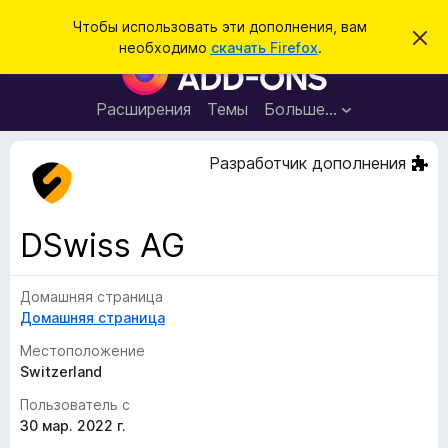
П
Войти
Чтобы использовать эти дополнения, вам
С
о
необходимо
скачать Firefox
.
к
Д
и
р
о
ы
с
т
п
Расширения
Темы
Больше…
к
ь
о
э
т
л
Разработчик дополнения
о
н
у
в
е
е
н
д
DSwiss AG
о
и
м
я
л
е
Домашняя страница
д
н
Домашняя страница
л
и
е
я
Местоположение
б
Switzerland
р
Пользователь с
а
30 мар. 2022 г.
у