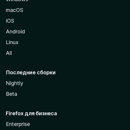
и
macOS
ц
iOS
у
M
Android
o
Linux
z
All
i
l
l
Последние сборки
a
Nightly
Beta
Firefox для бизнеса
Enterprise