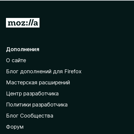
н
а
о
н
к
е
п
П
т
о
е
к
р
а
н
е
Дополнения
е
й
т
О сайте
т
и
Блог дополнений для Firefox
н
Мастерская расширений
а
Центр разработчика
д
о
Политики разработчика
м
Блог Сообщества
а
ш
Форум