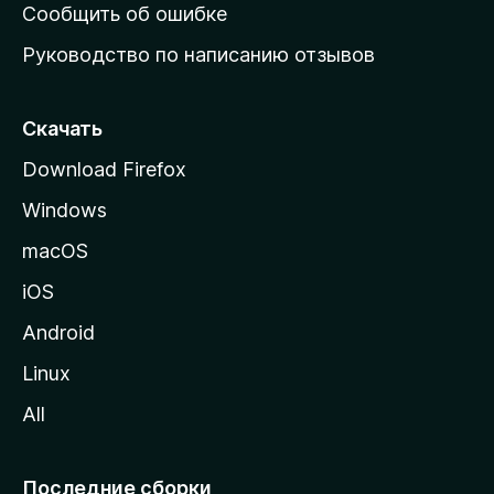
н
Сообщить об ошибке
ю
Руководство по написанию отзывов
ю
с
т
Скачать
р
Download Firefox
а
Windows
н
и
macOS
ц
iOS
у
M
Android
o
Linux
z
All
i
l
l
Последние сборки