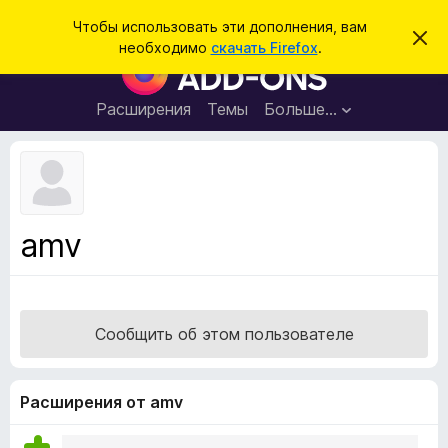
П
Войти
Чтобы использовать эти дополнения, вам
С
о
необходимо
скачать Firefox
.
к
Д
и
р
о
ы
с
т
п
Расширения
Темы
Больше…
к
ь
о
э
т
л
о
н
у
в
е
е
н
д
amv
о
и
м
я
л
е
д
н
л
и
Сообщить об этом пользователе
е
я
б
р
Расширения от amv
а
у