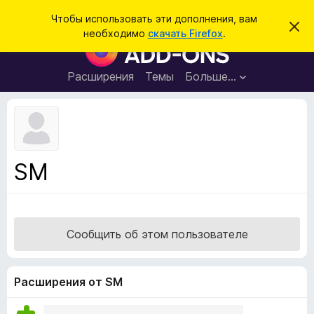
П
Войти
Чтобы использовать эти дополнения, вам
С
о
необходимо
скачать Firefox
.
к
Д
и
р
о
ы
с
т
п
Расширения
Темы
Больше…
к
ь
о
э
т
л
о
н
у
в
е
е
н
д
SM
о
и
м
я
л
е
д
н
л
и
Сообщить об этом пользователе
е
я
б
р
Расширения от SM
а
у