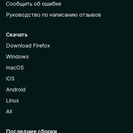
н
Сообщить об ошибке
ю
Руководство по написанию отзывов
ю
с
т
Скачать
р
Download Firefox
а
Windows
н
и
macOS
ц
iOS
у
M
Android
o
Linux
z
All
i
l
l
Последние сборки