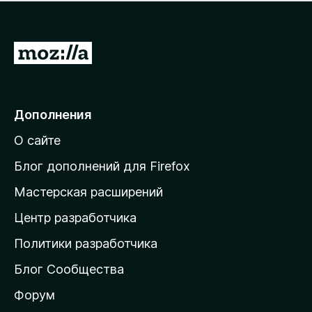
н
а
о
н
к
е
п
П
т
о
е
к
р
а
н
е
Дополнения
е
й
т
О сайте
т
и
Блог дополнений для Firefox
н
Мастерская расширений
а
Центр разработчика
д
о
Политики разработчика
м
Блог Сообщества
а
ш
Форум