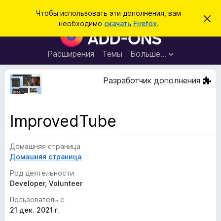
П
Войти
Чтобы использовать эти дополнения, вам
С
о
необходимо
скачать Firefox
.
к
Д
и
р
о
ы
с
т
п
Расширения
Темы
Больше…
к
ь
о
э
т
л
Разработчик дополнения
о
н
у
в
е
е
н
д
ImprovedTube
о
и
м
я
л
е
Домашняя страница
д
н
Домашняя страница
л
и
е
я
Род деятельности
б
Developer, Volunteer
р
Пользователь с
а
21 дек. 2021 г.
у