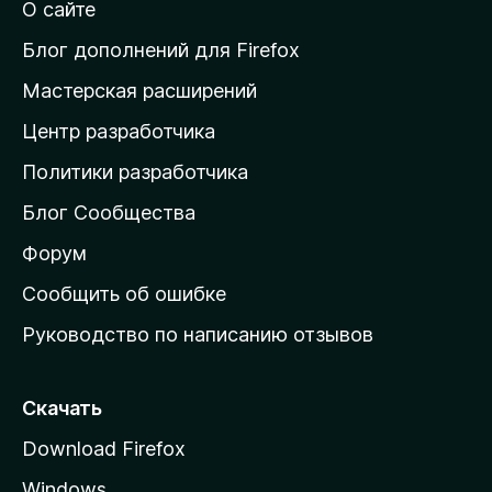
т
О сайте
т
и
Блог дополнений для Firefox
н
Мастерская расширений
а
Центр разработчика
д
о
Политики разработчика
м
Блог Сообщества
а
ш
Форум
н
Сообщить об ошибке
ю
Руководство по написанию отзывов
ю
с
т
Скачать
р
Download Firefox
а
Windows
н