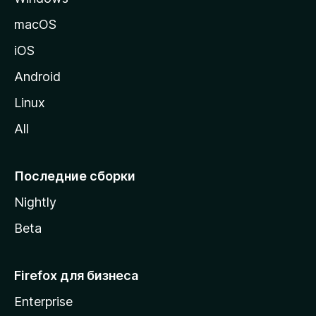
и
macOS
ц
iOS
у
M
Android
o
Linux
z
All
i
l
l
Последние сборки
a
Nightly
Beta
Firefox для бизнеса
Enterprise