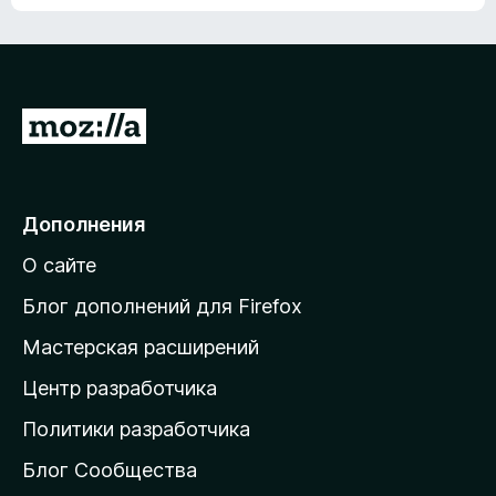
ц
о
е
к
н
а
о
н
к
е
п
П
т
о
е
к
р
а
н
е
Дополнения
е
й
т
О сайте
т
и
Блог дополнений для Firefox
н
Мастерская расширений
а
Центр разработчика
д
о
Политики разработчика
м
Блог Сообщества
а