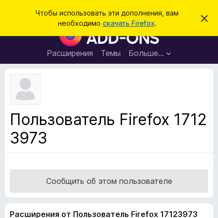
П
Войти
Чтобы использовать эти дополнения, вам
С
о
необходимо
скачать Firefox
.
к
Д
и
р
о
ы
с
т
п
Расширения
Темы
Больше…
к
ь
о
э
т
л
о
н
у
в
е
е
н
д
Пользователь Firefox 1712
о
и
м
3973
я
л
е
д
н
л
и
е
я
б
Сообщить об этом пользователе
р
а
Расширения от Пользователь Firefox 17123973
у