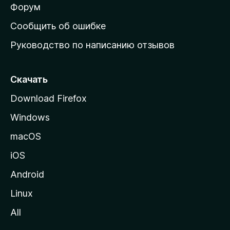
ш
Форум
н
Сообщить об ошибке
ю
Руководство по написанию отзывов
ю
с
т
Скачать
р
Download Firefox
а
Windows
н
и
macOS
ц
iOS
у
M
Android
o
Linux
z
All
i
l