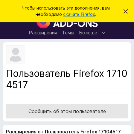
П
Войти
Чтобы использовать эти дополнения, вам
С
о
необходимо
скачать Firefox
.
к
Д
и
р
о
ы
с
т
п
Расширения
Темы
Больше…
к
ь
о
э
т
л
о
н
у
в
е
е
н
д
Пользователь Firefox 1710
о
и
м
4517
я
л
е
д
н
л
и
е
я
б
Сообщить об этом пользователе
р
а
Расширения от Пользователь Firefox 17104517
у