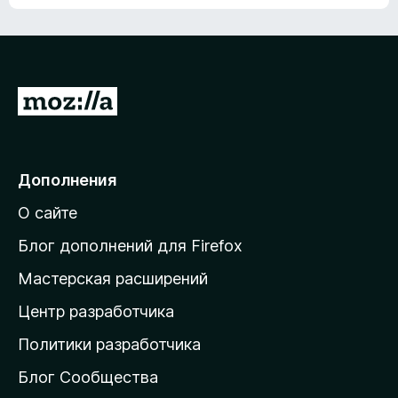
ц
о
е
к
н
а
о
н
к
е
п
П
т
о
е
к
р
а
н
е
Дополнения
е
й
т
О сайте
т
и
Блог дополнений для Firefox
н
Мастерская расширений
а
Центр разработчика
д
о
Политики разработчика
м
Блог Сообщества
а