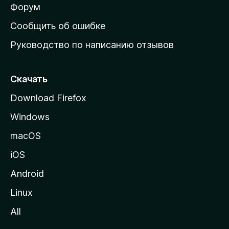
ш
Форум
н
Сообщить об ошибке
ю
Руководство по написанию отзывов
ю
с
т
Скачать
р
Download Firefox
а
Windows
н
и
macOS
ц
iOS
у
M
Android
o
Linux
z
All
i
l