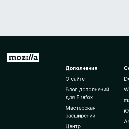
П
е
Дополнения
С
р
О сайте
D
е
й
Блог дополнений
W
т
для Firefox
m
и
Мастерская
н
i
расширений
а
A
д
Центр