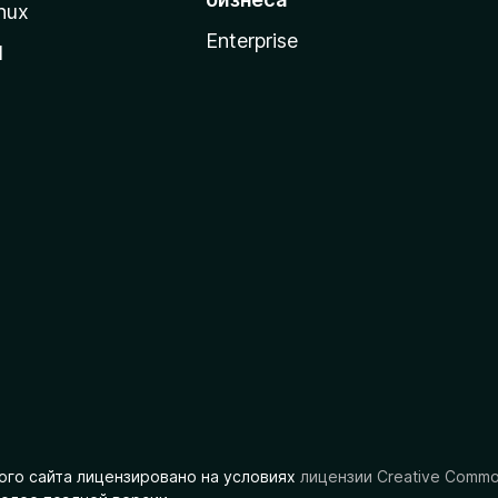
nux
Enterprise
l
ого сайта лицензировано на условиях
лицензии Creative Comm