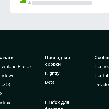
качать
Последние
Сообщ
сборки
ownload Firefox
Conne
Nightly
indows
Contri
Beta
acOS
Develo
OS
Firefox для
ndroid
бизнеса