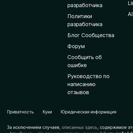
Li
о
разработчика
м
Al
Политики
а
разработчика
ш
Блог Сообщества
н
ю
Форум
ю
Сообщить об
с
ошибке
т
Руководство по
р
написанию
а
отзывов
н
и
ц
Приватность
Куки
Юридическая информация
у
M
За исключением случаев,
описанных здесь
, содержимое эт