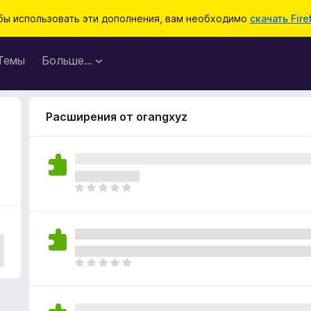
бы использовать эти дополнения, вам необходимо
скачать Fire
Темы
Больше…
Расширения от orangxyz
О
ц
е
н
о
к
О
п
ц
о
е
к
н