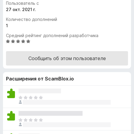
Пользователь с
з
27 окт. 2021 г.
е
Количество дополнений
р
1
а
F
Средний рейтинг дополнений разработчика
i
О
ц
r
е
e
Сообщить об этом пользователе
н
f
е
o
н
x
Расширения от ScamBlox.io
о
н
а
5
О
и
ц
з
е
5
н
О
о
ц
к
е