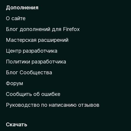
н
е
Дополнения
е
й
т
О сайте
т
и
Блог дополнений для Firefox
н
Мастерская расширений
а
Центр разработчика
д
о
Политики разработчика
м
Блог Сообщества
а
ш
Форум
н
Сообщить об ошибке
ю
Руководство по написанию отзывов
ю
с
т
Скачать
р