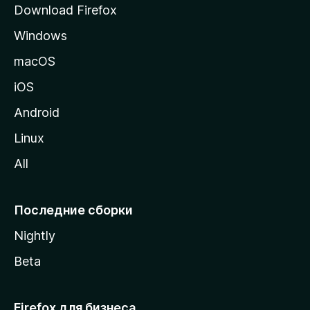
Download Firefox
а
Windows
н
и
macOS
ц
iOS
у
M
Android
o
Linux
z
All
i
l
l
Последние сборки
a
Nightly
Beta
Firefox для бизнеса