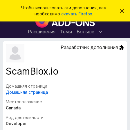
П
Войти
Чтобы использовать эти дополнения, вам
С
о
необходимо
скачать Firefox
.
к
Д
и
р
о
ы
с
т
п
Расширения
Темы
Больше…
к
ь
о
э
т
л
Разработчик дополнения
о
н
у
в
е
е
н
д
ScamBlox.io
о
и
м
я
л
е
Домашняя страница
д
н
Домашняя страница
л
и
е
я
Местоположение
б
Canada
р
Род деятельности
а
Developer
у