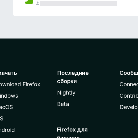
качать
Последние
Сообщ
сборки
ownload Firefox
Conne
Nightly
indows
Contri
Beta
acOS
Develo
OS
Firefox для
ndroid
бизнеса