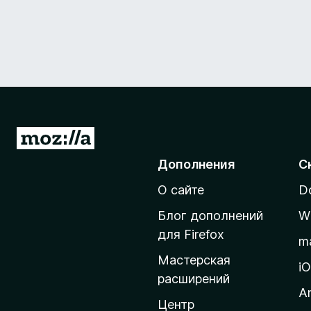
П
е
Дополнения
С
р
О сайте
D
е
й
Блог дополнений
W
т
для Firefox
m
и
Мастерская
н
i
расширений
а
A
д
Центр