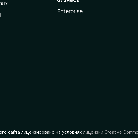
nux
Enterprise
l
ого сайта лицензировано на условиях
лицензии Creative Comm