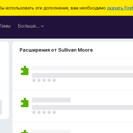
бы использовать эти дополнения, вам необходимо
скачать Fire
Темы
Больше…
Расширения от Sullivan Moore
О
ц
е
н
о
к
О
п
ц
о
е
к
н