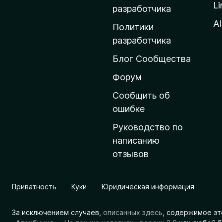
Li
о
разработчика
м
Al
Политики
а
разработчика
ш
Блог Сообщества
н
ю
Форум
ю
Сообщить об
с
ошибке
т
Руководство по
р
написанию
а
отзывов
н
и
ц
Приватность
Куки
Юридическая информация
у
M
За исключением случаев,
описанных здесь
, содержимое эт