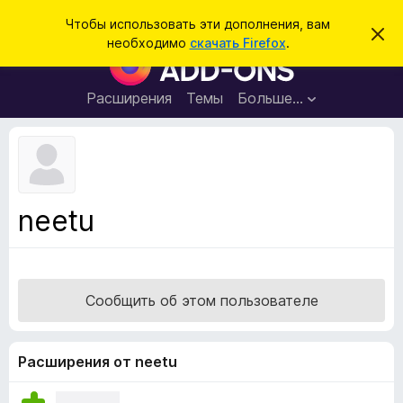
П
Войти
Чтобы использовать эти дополнения, вам
С
о
необходимо
скачать Firefox
.
к
Д
и
р
о
ы
с
т
п
Расширения
Темы
Больше…
к
ь
о
э
т
л
о
н
у
в
е
е
н
д
neetu
о
и
м
я
л
е
д
н
л
и
Сообщить об этом пользователе
е
я
б
р
Расширения от neetu
а
у