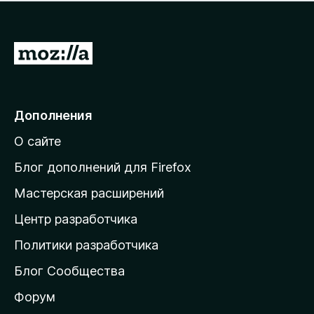
н
а
о
н
к
е
п
П
т
о
е
к
р
а
н
е
Дополнения
е
й
т
О сайте
т
и
Блог дополнений для Firefox
н
Мастерская расширений
а
Центр разработчика
д
о
Политики разработчика
м
Блог Сообщества
а
ш
Форум