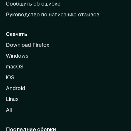
н
Сообщить об ошибке
ю
Руководство по написанию отзывов
ю
с
т
Скачать
р
Download Firefox
а
Windows
н
и
macOS
ц
iOS
у
M
Android
o
Linux
z
All
i
l
l
Последние сборки