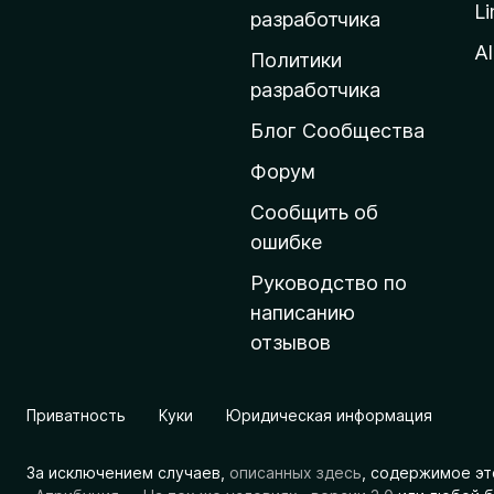
Li
о
разработчика
м
Al
Политики
а
разработчика
ш
Блог Сообщества
н
ю
Форум
ю
Сообщить об
с
ошибке
т
Руководство по
р
написанию
а
отзывов
н
и
ц
Приватность
Куки
Юридическая информация
у
M
За исключением случаев,
описанных здесь
, содержимое эт