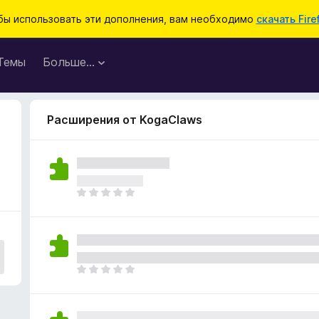
бы использовать эти дополнения, вам необходимо
скачать Fire
Темы
Больше…
Расширения от KogaClaws
О
ц
е
н
о
к
О
п
ц
о
е
к
н