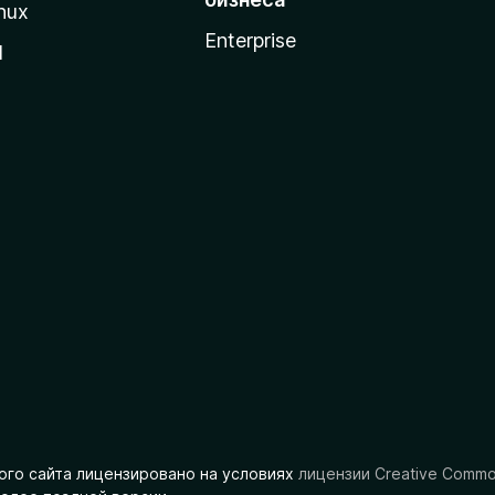
nux
Enterprise
l
ого сайта лицензировано на условиях
лицензии Creative Comm