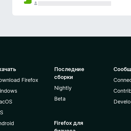
качать
Последние
Сообщ
сборки
ownload Firefox
Conne
Nightly
indows
Contri
Beta
acOS
Develo
OS
Firefox для
ndroid
бизнеса