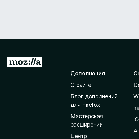
П
е
Дополнения
С
р
О сайте
D
е
й
Блог дополнений
W
т
для Firefox
m
и
Мастерская
н
i
расширений
а
A
д
Центр