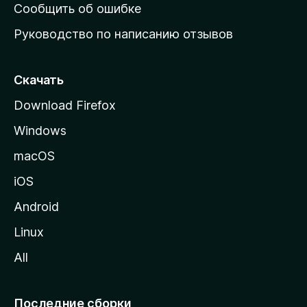
н
Сообщить об ошибке
ю
Руководство по написанию отзывов
ю
с
т
Скачать
р
Download Firefox
а
Windows
н
и
macOS
ц
iOS
у
M
Android
o
Linux
z
All
i
l
l
Последние сборки