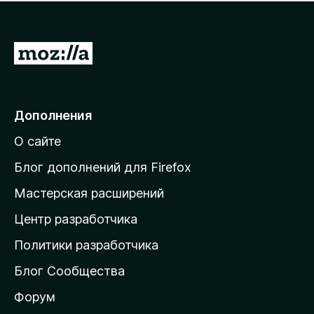
н
а
о
н
к
е
п
П
т
о
е
к
р
а
н
е
Дополнения
е
й
т
О сайте
т
и
Блог дополнений для Firefox
н
Мастерская расширений
а
Центр разработчика
д
о
Политики разработчика
м
Блог Сообщества
а
ш
Форум