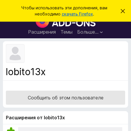
П
Войти
Чтобы использовать эти дополнения, вам
С
о
необходимо
скачать Firefox
.
к
Д
и
р
о
ы
с
т
п
Расширения
Темы
Больше…
к
ь
о
э
т
л
о
н
у
в
е
е
н
д
lobito13x
о
и
м
я
л
е
д
н
л
и
Сообщить об этом пользователе
е
я
б
р
Расширения от lobito13x
а
у