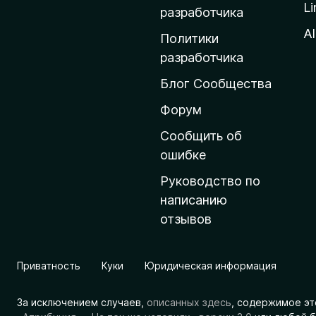
Li
о
разработчика
м
Al
Политики
а
разработчика
ш
Блог Сообщества
н
ю
Форум
ю
Сообщить об
с
ошибке
т
Руководство по
р
написанию
а
отзывов
н
и
ц
Приватность
Куки
Юридическая информация
у
M
За исключением случаев,
описанных здесь
, содержимое эт