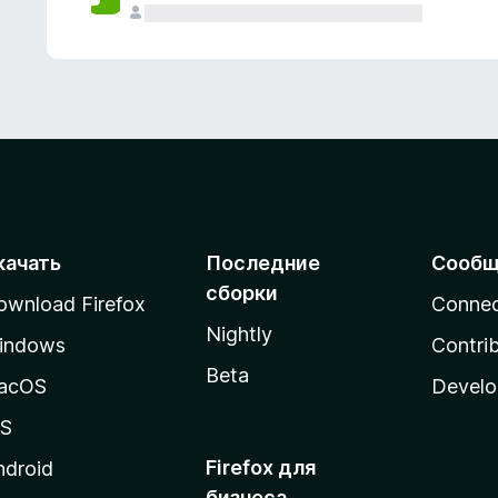
качать
Последние
Сообщ
сборки
ownload Firefox
Conne
Nightly
indows
Contri
Beta
acOS
Develo
OS
Firefox для
ndroid
бизнеса