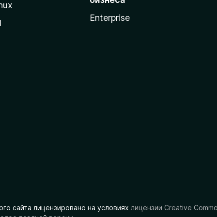
nux
Enterprise
l
ого сайта лицензировано на условиях
лицензии Creative Comm