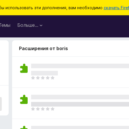
бы использовать эти дополнения, вам необходимо
скачать Fire
Темы
Больше…
Расширения от boris
О
ц
е
н
о
к
О
п
ц
о
е
к
н