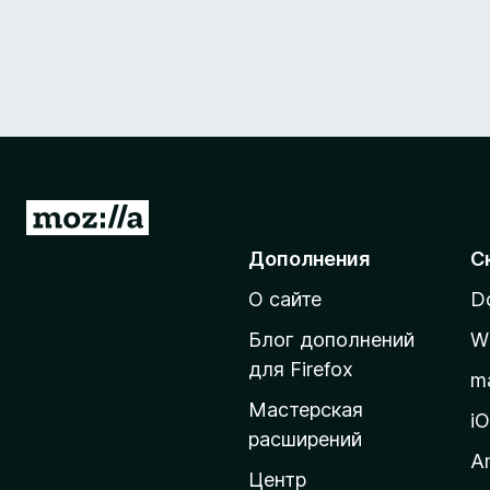
П
е
Дополнения
С
р
О сайте
D
е
й
Блог дополнений
W
т
для Firefox
m
и
Мастерская
н
i
расширений
а
A
д
Центр