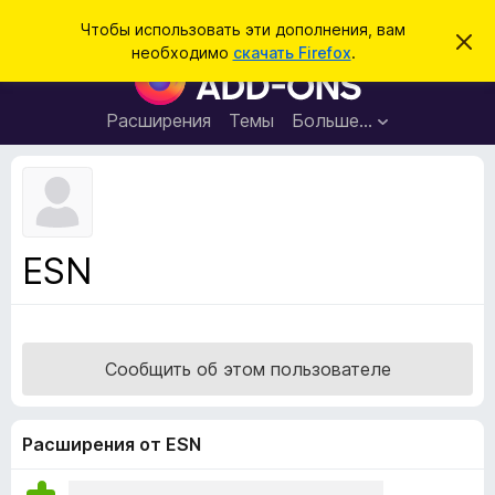
П
Войти
Чтобы использовать эти дополнения, вам
С
о
необходимо
скачать Firefox
.
к
Д
и
р
о
ы
с
т
п
Расширения
Темы
Больше…
к
ь
о
э
т
л
о
н
у
в
е
е
н
д
ESN
о
и
м
я
л
е
д
н
л
и
Сообщить об этом пользователе
е
я
б
р
Расширения от ESN
а
у