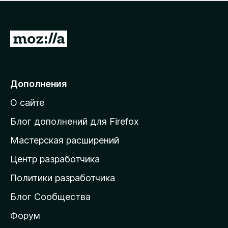
н
а
о
н
к
е
п
П
т
о
е
к
р
а
н
е
Дополнения
е
й
т
О сайте
т
и
Блог дополнений для Firefox
н
Мастерская расширений
а
Центр разработчика
д
о
Политики разработчика
м
Блог Сообщества
а
ш
Форум