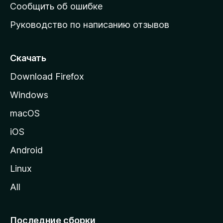
н
Сообщить об ошибке
ю
Руководство по написанию отзывов
ю
с
т
Скачать
р
Download Firefox
а
Windows
н
и
macOS
ц
iOS
у
M
Android
o
Linux
z
All
i
l
l
Последние сборки