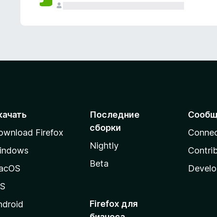
качать
Последние
Сообщ
сборки
ownload Firefox
Conne
Nightly
indows
Contri
Beta
acOS
Develo
OS
Firefox для
ndroid
бизнеса