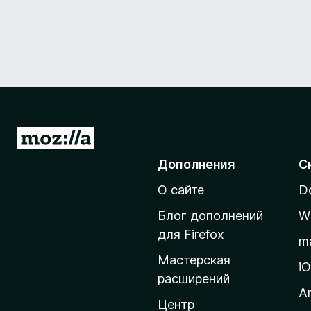
П
е
Дополнения
С
р
О сайте
D
е
й
Блог дополнений
W
т
для Firefox
m
и
Мастерская
н
i
расширений
а
A
д
Центр