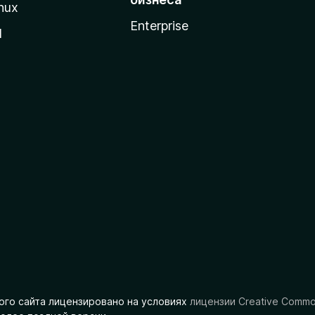
nux
Enterprise
l
ого сайта лицензировано на условиях
лицензии Creative Comm