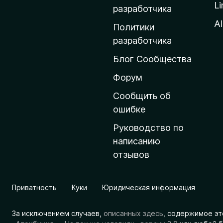
Li
о
разработчика
м
Al
Политики
а
разработчика
ш
Блог Сообщества
н
ю
Форум
ю
Сообщить об
с
ошибке
т
Руководство по
р
написанию
а
отзывов
н
и
ц
Приватность
Куки
Юридическая информация
у
M
За исключением случаев,
описанных здесь
, содержимое эт