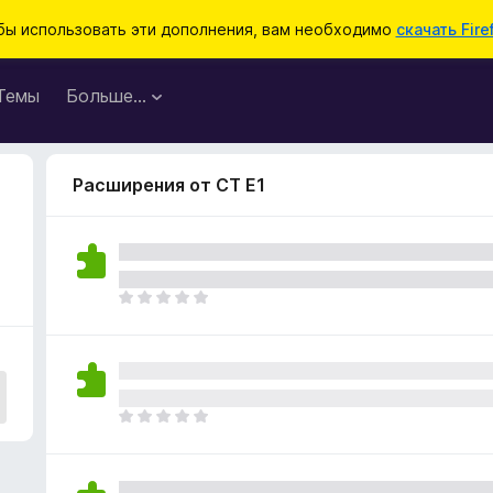
бы использовать эти дополнения, вам необходимо
скачать Fire
Темы
Больше…
Расширения от CT E1
О
ц
е
н
о
к
О
п
ц
о
е
к
н