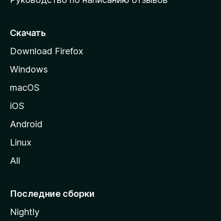
ю
с
т
Скачать
р
Download Firefox
а
Windows
н
и
macOS
ц
iOS
у
M
Android
o
Linux
z
All
i
l
l
Последние сборки
a
Nightly