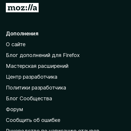
з
П
е
е
р
р
а
е
Дополнения
F
й
i
О сайте
т
r
и
e
Блог дополнений для Firefox
f
н
Мастерская расширений
o
а
x
Центр разработчика
д
о
Политики разработчика
м
Блог Сообщества
а
ш
Форум
н
Сообщить об ошибке
ю
Руководство по написанию отзывов