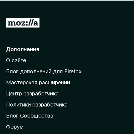
н
а
о
н
к
е
п
П
т
о
е
к
р
а
н
е
Дополнения
е
й
т
О сайте
т
и
Блог дополнений для Firefox
н
Мастерская расширений
а
Центр разработчика
д
о
Политики разработчика
м
Блог Сообщества
а
ш
Форум