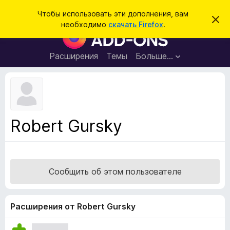
П
Войти
Чтобы использовать эти дополнения, вам
С
о
необходимо
скачать Firefox
.
к
Д
и
р
о
ы
с
т
п
Расширения
Темы
Больше…
к
ь
о
э
т
л
о
н
у
в
е
е
н
д
Robert Gursky
о
и
м
я
л
е
д
н
л
и
Сообщить об этом пользователе
е
я
б
р
Расширения от Robert Gursky
а
у