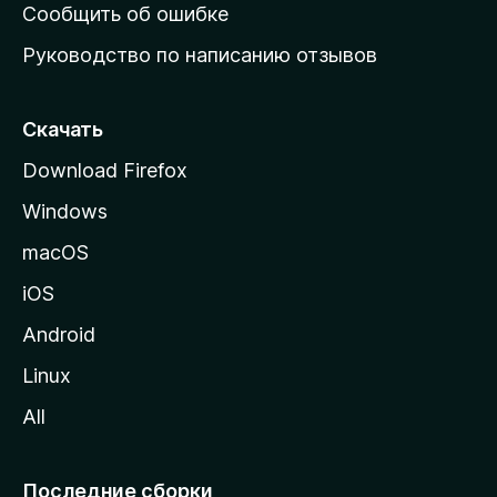
н
Сообщить об ошибке
ю
Руководство по написанию отзывов
ю
с
т
Скачать
р
Download Firefox
а
Windows
н
и
macOS
ц
iOS
у
M
Android
o
Linux
z
All
i
l
l
Последние сборки