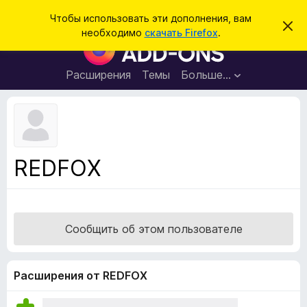
П
Войти
Чтобы использовать эти дополнения, вам
С
о
необходимо
скачать Firefox
.
к
Д
и
р
о
ы
с
т
п
Расширения
Темы
Больше…
к
ь
о
э
т
л
о
н
у
в
е
е
н
д
REDFOX
о
и
м
я
л
е
д
н
л
и
Сообщить об этом пользователе
е
я
б
р
Расширения от REDFOX
а
у