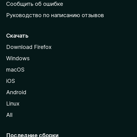
н
Сообщить об ошибке
ю
Руководство по написанию отзывов
ю
с
т
Скачать
р
Download Firefox
а
Windows
н
и
macOS
ц
iOS
у
M
Android
o
Linux
z
All
i
l
l
Последние сборки