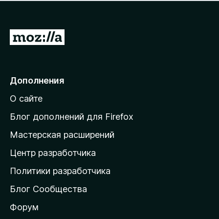
н
а
о
н
к
е
п
П
т
о
е
к
р
а
н
е
Дополнения
е
й
т
О сайте
т
и
Блог дополнений для Firefox
н
Мастерская расширений
а
Центр разработчика
д
о
Политики разработчика
м
Блог Сообщества
а
ш
Форум