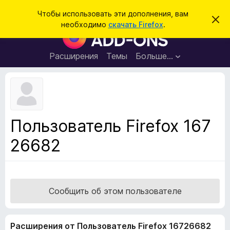
П
Войти
Чтобы использовать эти дополнения, вам
С
о
необходимо
скачать Firefox
.
к
Д
и
р
о
ы
с
т
п
Расширения
Темы
Больше…
к
ь
о
э
т
л
о
н
у
в
е
е
н
д
Пользователь Firefox 167
о
и
м
26682
я
л
е
д
н
л
и
е
я
б
Сообщить об этом пользователе
р
а
Расширения от Пользователь Firefox 16726682
у