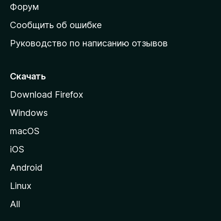
ш
Форум
н
Сообщить об ошибке
ю
Руководство по написанию отзывов
ю
с
т
Скачать
р
Download Firefox
а
Windows
н
и
macOS
ц
iOS
у
M
Android
o
Linux
z
All
i
l