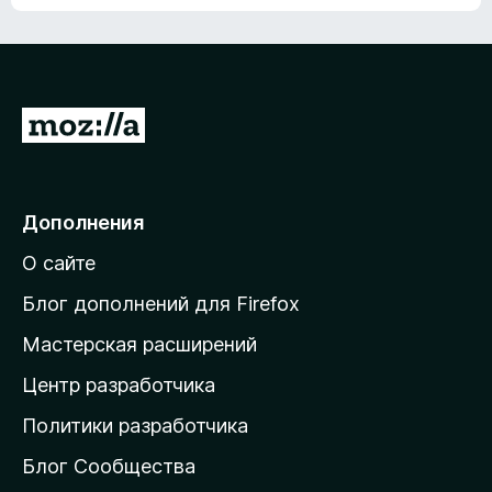
ц
о
е
к
н
а
о
н
к
е
п
П
т
о
е
к
р
а
н
е
Дополнения
е
й
т
О сайте
т
и
Блог дополнений для Firefox
н
Мастерская расширений
а
Центр разработчика
д
о
Политики разработчика
м
Блог Сообщества
а