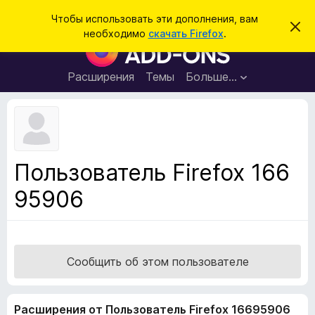
П
Войти
Чтобы использовать эти дополнения, вам
С
о
необходимо
скачать Firefox
.
к
Д
и
р
о
ы
с
т
п
Расширения
Темы
Больше…
к
ь
о
э
т
л
о
н
у
в
е
е
н
д
Пользователь Firefox 166
о
и
м
95906
я
л
е
д
н
л
и
е
я
б
Сообщить об этом пользователе
р
а
Расширения от Пользователь Firefox 16695906
у