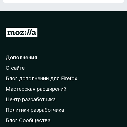
ц
о
е
к
н
а
о
н
к
е
п
П
т
о
е
к
р
а
н
е
Дополнения
е
й
т
О сайте
т
и
Блог дополнений для Firefox
н
Мастерская расширений
а
Центр разработчика
д
о
Политики разработчика
м
Блог Сообщества
а