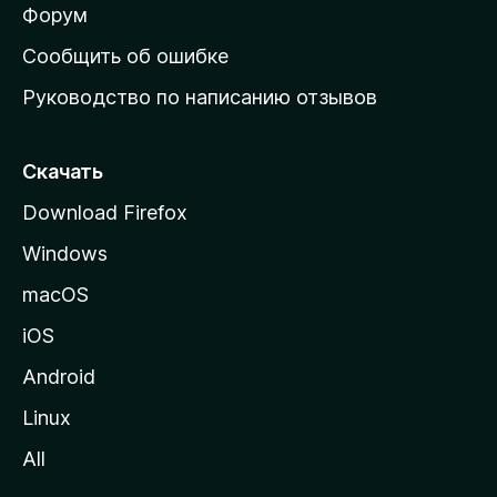
ш
Форум
н
Сообщить об ошибке
ю
Руководство по написанию отзывов
ю
с
т
Скачать
р
Download Firefox
а
Windows
н
и
macOS
ц
iOS
у
M
Android
o
Linux
z
All
i
l