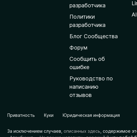
Li
о
разработчика
м
Al
Политики
а
разработчика
ш
Блог Сообщества
н
ю
Форум
ю
Сообщить об
с
ошибке
т
Руководство по
р
написанию
а
отзывов
н
и
ц
Приватность
Куки
Юридическая информация
у
M
За исключением случаев,
описанных здесь
, содержимое эт