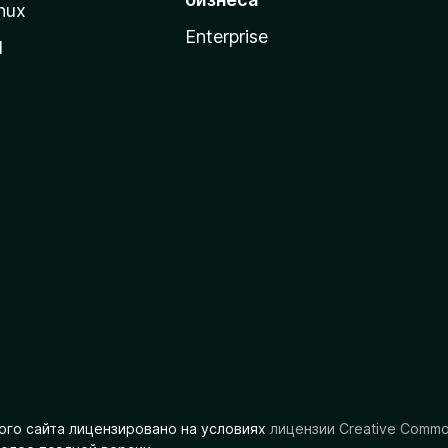
nux
Enterprise
l
ого сайта лицензировано на условиях
лицензии Creative Comm