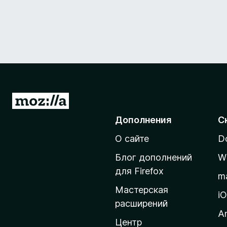
П
е
Дополнения
С
р
О сайте
D
е
й
Блог дополнений
W
т
для Firefox
m
и
Мастерская
н
i
расширений
а
A
д
Центр