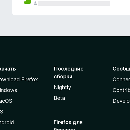
качать
Последние
Сообщ
сборки
ownload Firefox
Conne
Nightly
indows
Contri
Beta
acOS
Develo
OS
Firefox для
ndroid
бизнеса