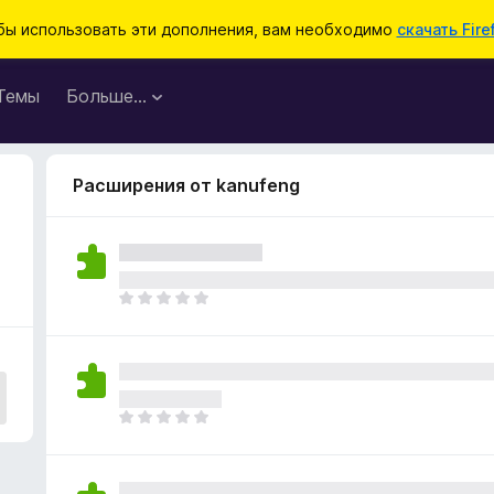
бы использовать эти дополнения, вам необходимо
скачать Fire
Темы
Больше…
Расширения от kanufeng
О
ц
е
н
о
к
О
п
ц
о
е
к
н