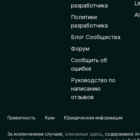
Li
о
разработчика
м
Al
Политики
а
разработчика
ш
Блог Сообщества
н
ю
Форум
ю
Сообщить об
с
ошибке
т
Руководство по
р
написанию
а
отзывов
н
и
ц
Приватность
Куки
Юридическая информация
у
M
За исключением случаев,
описанных здесь
, содержимое эт