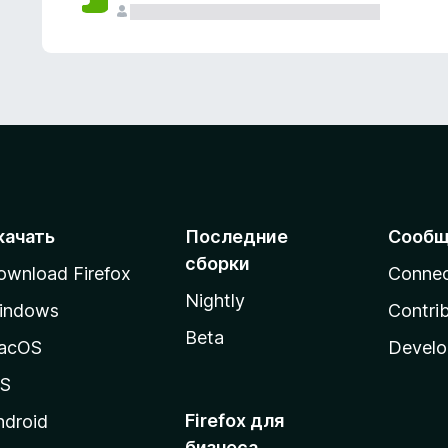
качать
Последние
Сообщ
сборки
ownload Firefox
Conne
Nightly
indows
Contri
Beta
acOS
Develo
OS
Firefox для
ndroid
бизнеса