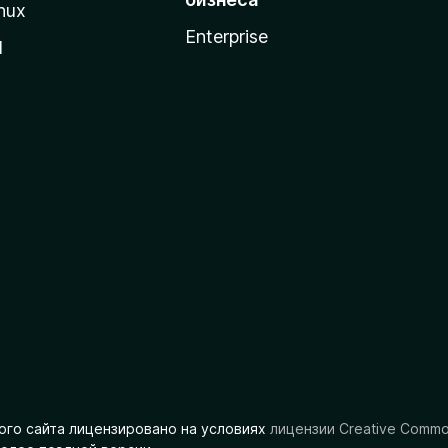
nux
Enterprise
l
ого сайта лицензировано на условиях
лицензии Creative Comm