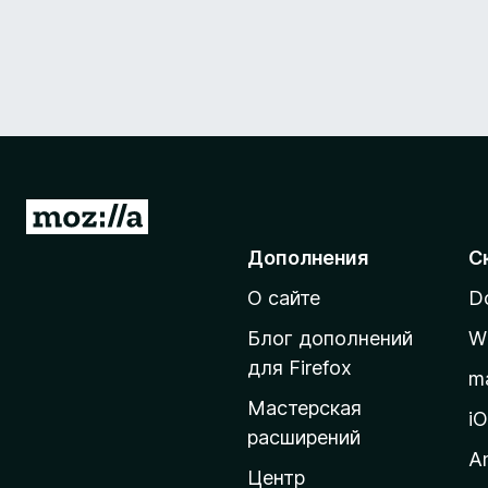
П
е
Дополнения
С
р
О сайте
D
е
й
Блог дополнений
W
т
для Firefox
m
и
Мастерская
н
i
расширений
а
A
д
Центр