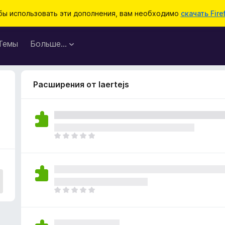
бы использовать эти дополнения, вам необходимо
скачать Fire
Темы
Больше…
Расширения от laertejs
О
ц
е
н
о
к
О
п
ц
о
е
к
н