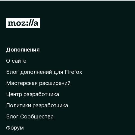
н
а
о
н
к
е
п
П
т
о
е
к
р
а
н
е
Дополнения
е
й
т
О сайте
т
и
Блог дополнений для Firefox
н
Мастерская расширений
а
Центр разработчика
д
о
Политики разработчика
м
Блог Сообщества
а
ш
Форум