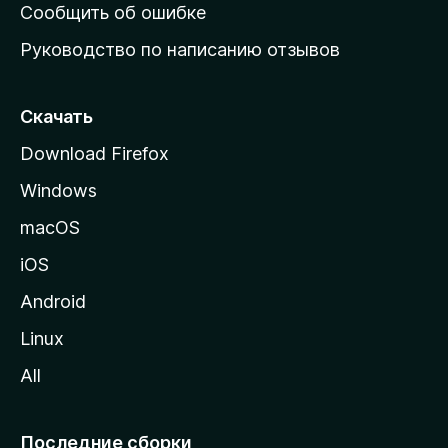
н
Сообщить об ошибке
ю
Руководство по написанию отзывов
ю
с
т
Скачать
р
Download Firefox
а
Windows
н
и
macOS
ц
iOS
у
M
Android
o
Linux
z
All
i
l
l
Последние сборки