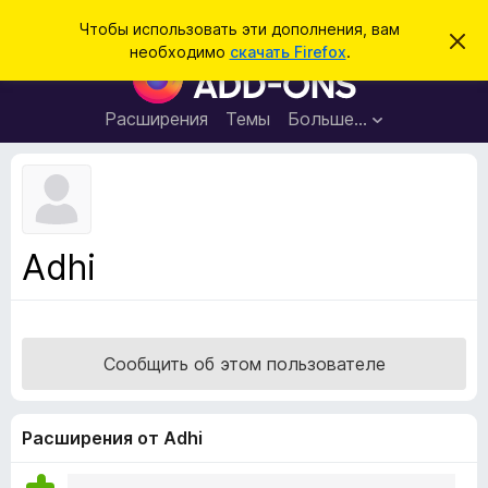
П
Войти
Чтобы использовать эти дополнения, вам
С
о
необходимо
скачать Firefox
.
к
Д
и
р
о
ы
с
т
п
Расширения
Темы
Больше…
к
ь
о
э
т
л
о
н
у
в
е
е
н
д
Adhi
о
и
м
я
л
е
д
н
л
и
Сообщить об этом пользователе
е
я
б
р
Расширения от Adhi
а
у