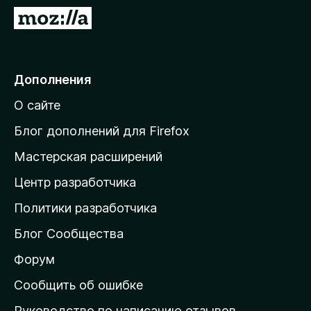
з
П
е
е
р
р
а
е
Дополнения
F
й
i
О сайте
т
r
и
e
Блог дополнений для Firefox
f
н
Мастерская расширений
o
а
x
Центр разработчика
д
о
Политики разработчика
м
Блог Сообщества
а
ш
Форум
н
Сообщить об ошибке
ю
Руководство по написанию отзывов