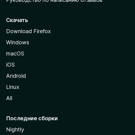
ю
с
т
Скачать
р
Download Firefox
а
Windows
н
и
macOS
ц
iOS
у
M
Android
o
Linux
z
All
i
l
l
Последние сборки
a
Nightly