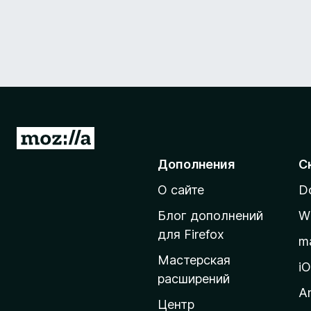
П
е
Дополнения
С
р
О сайте
D
е
й
Блог дополнений
W
т
для Firefox
m
и
Мастерская
н
i
расширений
а
A
д
Центр