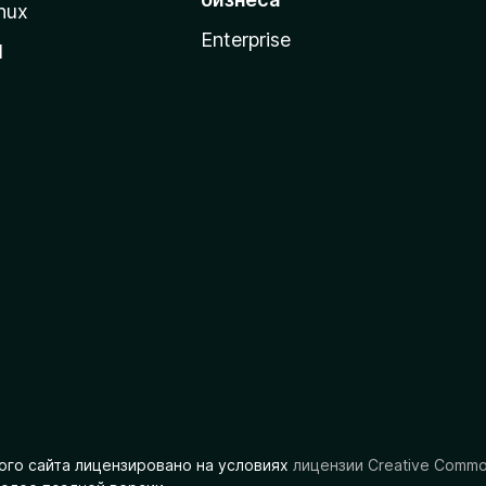
nux
Enterprise
l
ого сайта лицензировано на условиях
лицензии Creative Comm