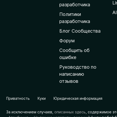
Li
о
разработчика
м
Al
Политики
а
разработчика
ш
Блог Сообщества
н
ю
Форум
ю
Сообщить об
с
ошибке
т
Руководство по
р
написанию
а
отзывов
н
и
ц
Приватность
Куки
Юридическая информация
у
M
За исключением случаев,
описанных здесь
, содержимое эт