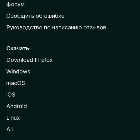
ш
Форум
н
Сообщить об ошибке
ю
Руководство по написанию отзывов
ю
с
т
Скачать
р
Download Firefox
а
Windows
н
и
macOS
ц
iOS
у
M
Android
o
Linux
z
All
i
l