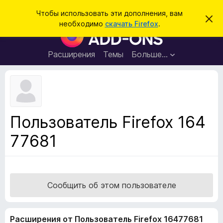
П
Войти
Чтобы использовать эти дополнения, вам
С
о
необходимо
скачать Firefox
.
к
Д
и
р
о
ы
с
т
п
Расширения
Темы
Больше…
к
ь
о
э
т
л
о
н
у
в
е
е
н
д
Пользователь Firefox 164
о
и
м
77681
я
л
е
д
н
л
и
е
я
б
Сообщить об этом пользователе
р
а
Расширения от Пользователь Firefox 16477681
у