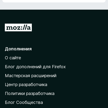
ц
о
е
к
н
а
о
н
к
е
п
П
т
о
е
к
р
а
н
е
Дополнения
е
й
т
О сайте
т
и
Блог дополнений для Firefox
н
Мастерская расширений
а
Центр разработчика
д
о
Политики разработчика
м
Блог Сообщества
а