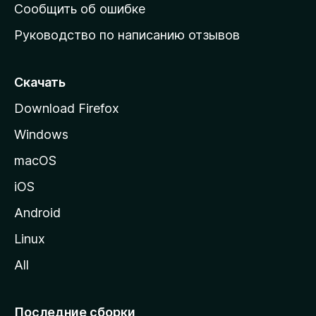
н
Сообщить об ошибке
ю
Руководство по написанию отзывов
ю
с
т
Скачать
р
Download Firefox
а
Windows
н
и
macOS
ц
iOS
у
M
Android
o
Linux
z
All
i
l
l
Последние сборки