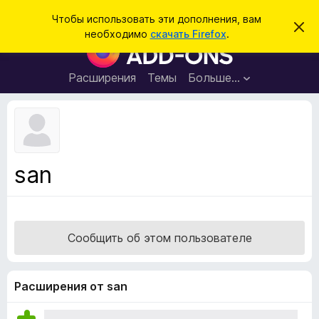
П
Войти
Чтобы использовать эти дополнения, вам
С
о
необходимо
скачать Firefox
.
к
Д
и
р
о
ы
с
т
п
Расширения
Темы
Больше…
к
ь
о
э
т
л
о
н
у
в
е
е
н
д
san
о
и
м
я
л
е
д
н
л
и
Сообщить об этом пользователе
е
я
б
р
Расширения от san
а
у