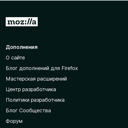
н
а
о
н
к
е
п
П
т
о
е
к
р
а
н
е
Дополнения
е
й
т
О сайте
т
и
Блог дополнений для Firefox
н
Мастерская расширений
а
Центр разработчика
д
о
Политики разработчика
м
Блог Сообщества
а
ш
Форум